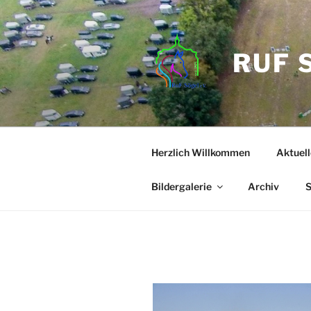
Zum
Inhalt
springen
RUF 
Herzlich Willkommen
Aktuell
Bildergalerie
Archiv
S