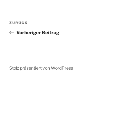
Beitragsnavigation
Vorheriger
ZURÜCK
Beitrag
Vorheriger Beitrag
Stolz präsentiert von WordPress